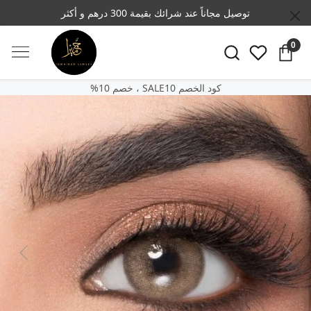
توصيل مجاناً عند شرائك بقيمة 300 درهم و أكثر
0
SALE10 كود الخصم
‎%‎خصم 10 ،
Previous
Next