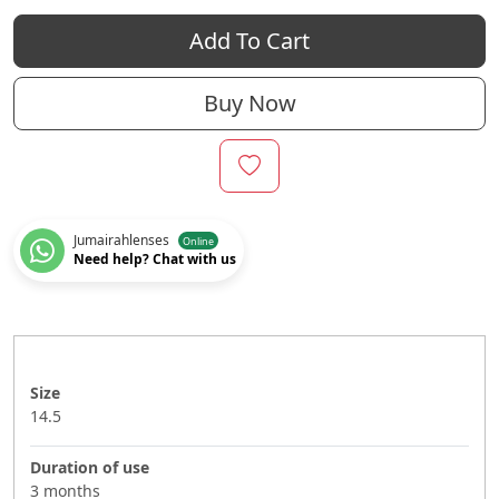
Add To Cart
Buy Now
Jumairahlenses
Online
Need help? Chat with us
Size
14.5
Duration of use
3 months