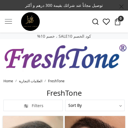
توصيل مجاناً عند شرائك بقيمة 300 درهم و أكثر
0
SALE10 كود الخصم
‎%‎خصم 10 ،
Home
العلامات التجارية
FreshTone
FreshTone
Filters