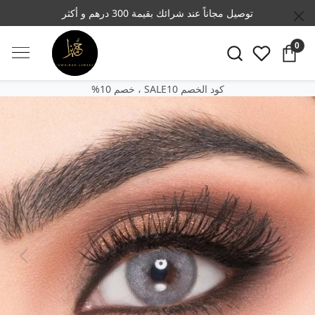
توصيل مجاناً عند شرائك بقيمة 300 درهم و أكثر
0
SALE10 كود الخصم
‎%‎خصم 10 ،
Previous
Next