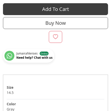
Add To Cart
Buy Now
Jumairahlenses
Online
Need help? Chat with us
Size
14.5
Color
Gray