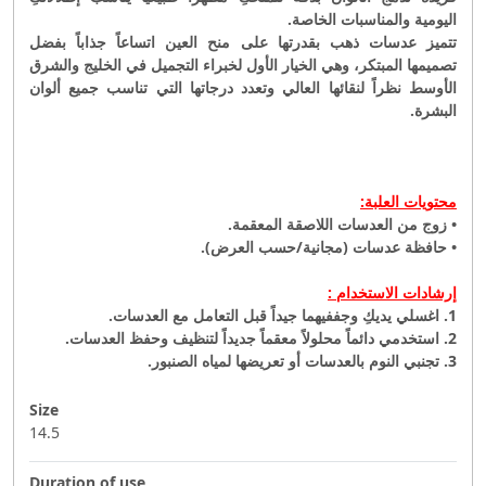
اليومية والمناسبات الخاصة.
تتميز عدسات ذهب بقدرتها على منح العين اتساعاً جذاباً بفضل
تصميمها المبتكر، وهي الخيار الأول لخبراء التجميل في الخليج والشرق
الأوسط نظراً لنقائها العالي وتعدد درجاتها التي تناسب جميع ألوان
البشرة.
محتويات العلبة:
• زوج من العدسات اللاصقة المعقمة.
• حافظة عدسات (مجانية/حسب العرض).
إرشادات الاستخدام :
1. اغسلي يديكِ وجففيهما جيداً قبل التعامل مع العدسات.
2
. استخدمي دائماً محلولاً معقماً جديداً لتنظيف وحفظ العدسات.
3. تجنبي النوم بالعدسات أو تعريضها لمياه الصنبور.
Size
14.5
Duration of use