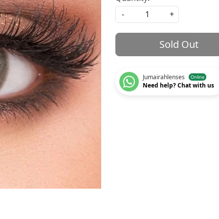
-
+
Sold Out
Jumairahlenses
Online
Need help? Chat with us