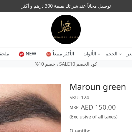
توصيل مجاناً عند شرائك بقيمة 300 درهم و أكثر
ملحق
NEW
الأكثر مبيعاً
الألوان
الحجم
عر
SALE10 كود الخصم
‎%‎خصم 10 ،
Maroun green
SKU:
124
AED 150.00
MRP:
(Exclusive of all taxes)
Quantity: