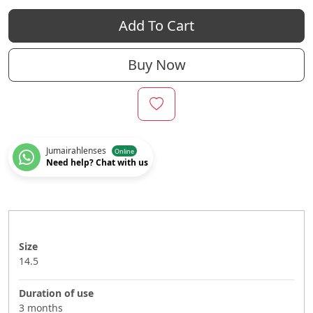
Add To Cart
Buy Now
Jumairahlenses
Online
Need help? Chat with us
Size
14.5
Duration of use
3 months