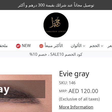
توصيل مجاناً عند شرائك بقيمة 300 درهم و أكثر
عر
الحجم
الألوان
الأكثر مبيعاً
NEW
ملحق
SALE10 كود الخصم
‎%‎خصم 10 ،
Evie gray
SKU:
146
AED 120.00
MRP:
(Exclusive of all taxes)
More Information