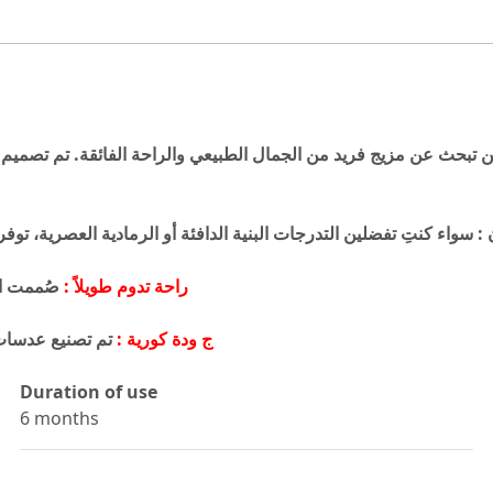
تبحث عن مزيج فريد من الجمال الطبيعي والراحة الفائقة. تم تصميم هذ
ن : سواء كنتِ تفضلين التدرجات البنية الدافئة أو الرمادية العصرية، 
صُممت العدسات بتقنية متطورة لضمان راحة عينيكِ طوال فترة الاستخدام
راحة تدوم طويلاً :
ج
ودة
كورية
:
تم تصنيع عدسات 
Duration of use
6 months